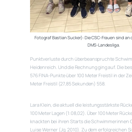
Fotograf Bastian Sucker): Die CSC-Frauen sind an d
DMS-Landesliga.
Punktverluste durch überbeanspruchte Schwimme
Heidenreich. Und die Rechnung ging auf. Die b
576 FINA-Punkte über 100 Meter Freistil in der Z
Meter Freistil (27,85 Sekunden) 558.
Lara Klein, die aktuell die leistungsstärkste R
100 Meter Lagen (1:08,02). Über 100 Meter Rück
knackten bei ihren Starts die Schwimmerinnen Ca
Luise Werner (Jg. 2010). Zu dem erfolgreichen S