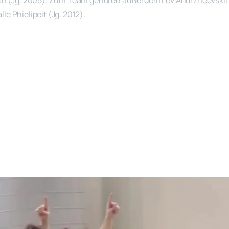
 (Jg. 2005). Zum Team gehören außerdem Lev Andrzheevskii (Jg.
le Phielipeit (Jg. 2012).