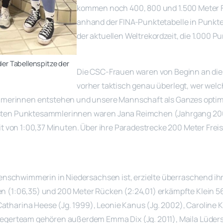
kommen noch 400, 800 und 1.500 Meter 
anhand der FINA-Punktetabelle in Punkte
der aktuellen Weltrekordzeit, die 1.000 P
er Tabellenspitze der
Die CSC-Frauen waren von Beginn an di
vorher taktisch genau überlegt, wer wel
rinnen entstehen und unsere Mannschaft als Ganzes optimal f
esten Punktesammlerinnen waren Jana Reimchen (Jahrgang 2001)
eit von 1:00,37 Minuten. Über ihre Paradestrecke 200 Meter Frei
ückenschwimmerin in Niedersachsen ist, erzielte überraschend 
en (1:06,35) und 200 Meter Rücken (2:24,01) erkämpfte Klein 
tharina Heese (Jg. 1999), Leonie Kanus (Jg. 2002), Caroline K
iegerteam gehören außerdem Emma Dix (Jg. 2011), Maila Lüders 