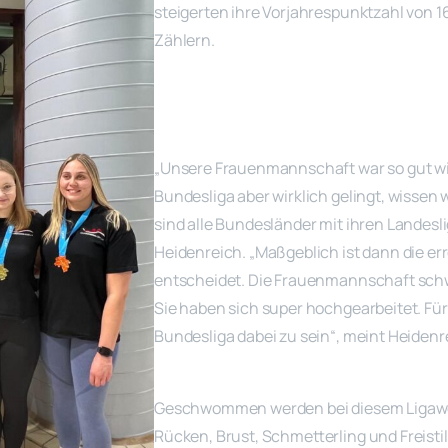
steigerten ihre Vorjahrespunktzahl von 
Zählern.
„Unsere Frauenmannschaft war so gut wie 
Bundesliga aber wirklich gelingt, wisse
sind alle Bundesländer mit ihren Landesl
Heidenreich. „Maßgeblich ist dann die er
entscheidet. Die Frauenmannschaft schwi
Sie haben sich super hochgearbeitet. Für u
Bundesliga dabei zu sein“, meint Heidenr
Geschwommen werden bei diesem Ligawet
Rücken, Brust, Schmetterling und Freisti