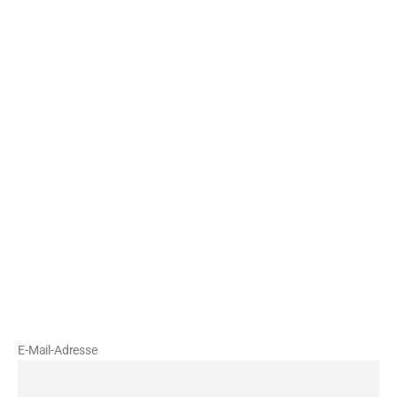
Über
uns
Vorstand
Fachausschüsse
Rekorde
Satzung
Aktuelles
Newsletter
Melden Sie sich zu unserem Newsletter an, um
auf dem Laufenden zu bleiben.
E-Mail-Adresse