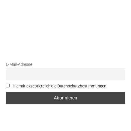
Satzung
Aktuelles
Newsletter
Melden Sie sich zu unserem Newsletter an, um
auf dem Laufenden zu bleiben.
E-Mail-Adresse
Hiermit akzeptiere ich die Datenschutzbestimmungen