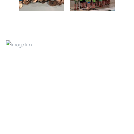
Bezirksschwimmverband Lüneburg e.V.
Über
uns
Vorstand
Fachausschüsse
Rekorde